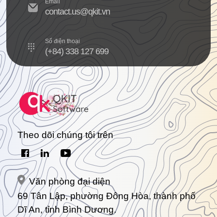
Email
contact.us@qkit.vn
Số điện thoại
(+84) 338 127 699
Theo dõi chúng tôi trên
Văn phòng đại diện
69 Tân Lập, phường Đông Hòa, thành phố
Dĩ An, tỉnh Bình Dương.