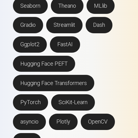
Seaborn
Theano
MLlib
Gradio
Streamlit
Dash
Ggplot2
FastAI
Hugging Face PEFT
Hugging Face Transformers
PyTorch
SciKit-Learn
asyncio
Plotly
OpenCV