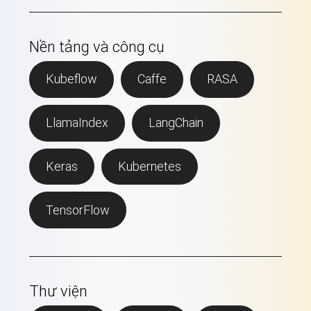
Nền tảng và công cụ
Kubeflow
Caffe
RASA
LlamaIndex
LangChain
Keras
Kubernetes
TensorFlow
Thư viện