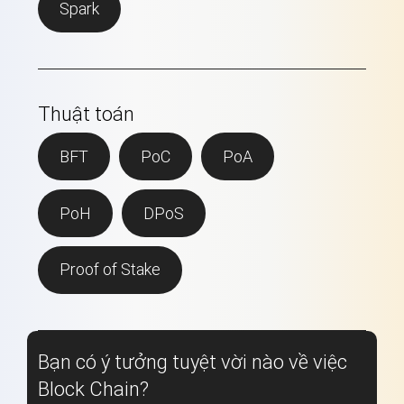
Spark
Thuật toán
BFT
PoC
PoA
PoH
DPoS
Proof of Stake
Bạn có ý tưởng tuyệt vời nào về việc
Block Chain?