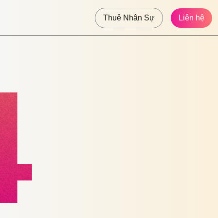
Thuê Nhân Sự
Liên hệ
4
4
4