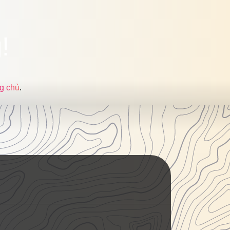
!
g chủ
.