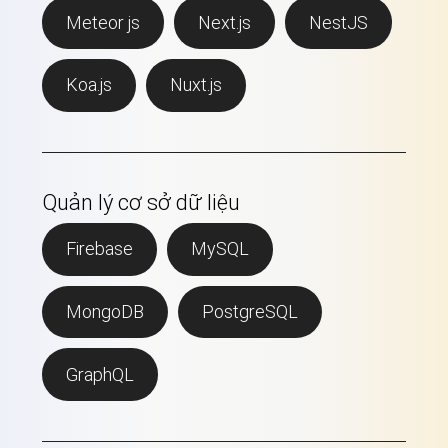
Meteor js
Next.js
NestJS
Koa.js
Nuxt.js
Quản lý cơ sở dữ liệu
Firebase
MySQL
MongoDB
PostgreSQL
GraphQL