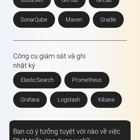
SonarQube
Maven
Gradle
Công cụ giám sát và ghi
nhật ký
ElasticSearch
Prometheus
Grafana
Logstash
Kibana
Bạn có ý tưởng tuyệt vời nào về việc