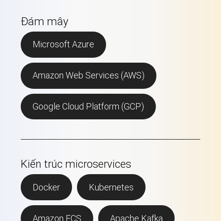
Đám mây
Microsoft Azure
Amazon Web Services (AWS)
Google Cloud Platform (GCP)
Kiến trúc microservices
Docker
Kubernetes
Amazon ECS
Apache Kafka