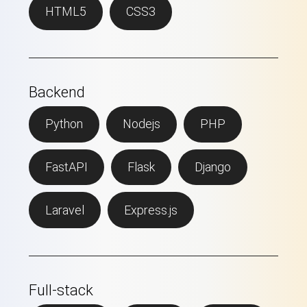
HTML5
CSS3
Backend
Python
Nodejs
PHP
FastAPI
Flask
Django
Laravel
Express.js
Full-stack