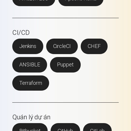
CI/CD
Jenkins
CircleCI
CHEF
ANSIBLE
Puppet
Terraform
Quán lý dự án
Bitbucket
GitHub
GitLab