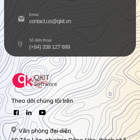
Email
contact.us@qkit.vn
Số điện thoại
(+84) 338 127 699
Theo dõi chúng tôi trên
Văn phòng đại diện