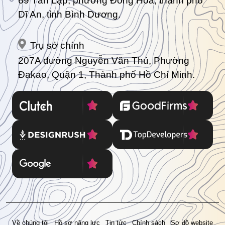
69 Tân Lập, phường Đông Hòa, thành phố
Dĩ An, tỉnh Bình Dương.
Trụ sở chính
207A đường Nguyễn Văn Thủ, Phường
Đakao, Quận 1, Thành phố Hồ Chí Minh.
Về chúng tôi
Hồ sơ năng lực
Tin tức
Chính sách
Sơ đồ website