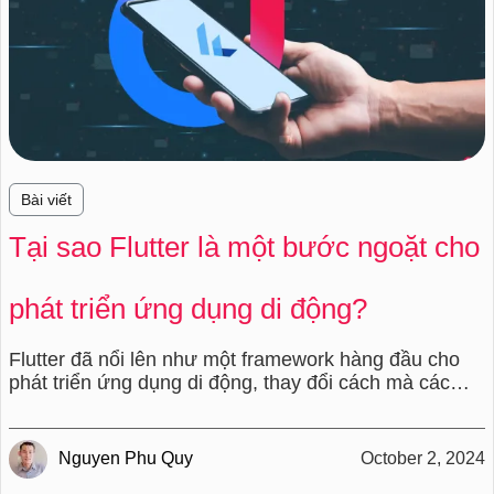
Bài viết
Tại sao Flutter là một bước ngoặt cho
phát triển ứng dụng di động?
Flutter đã nổi lên như một framework hàng đầu cho
phát triển ứng dụng di động, thay đổi cách mà các
ứng dụng đa nền tảng được xây dựng. Được phát
triển bởi Google, Flutter cho phép lập trình viên sử
dụng một mã nguồn duy nhất để phát triển cho cả
Nguyen Phu Quy
October 2, 2024
Android và iOS, giúp tiết kiệm đáng kể thời gian và