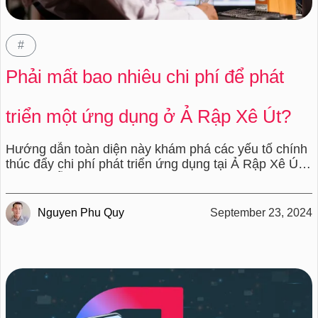
#
Phải mất bao nhiêu chi phí để phát
triển một ứng dụng ở Ả Rập Xê Út?
Hướng dẫn toàn diện này khám phá các yếu tố chính
thúc đẩy chi phí phát triển ứng dụng tại Ả Rập Xê Út.
Hướng dẫn cung cấp thông tin chi tiết về tác động chi
phí của nhiều loại ứng dụng khác nhau, dù là ứng
dụng gốc hay ứng dụng lai, và các chi phí liên quan
Nguyen Phu Quy
September 23, 2024
đến các mức độ phức tạp khác nhau. Hướng dẫn
giúp bạn đưa ra quyết định sáng suốt và đạt được sự
cân bằng hoàn hảo giữa tầm nhìn và ngân sách ứng
dụng của bạn.