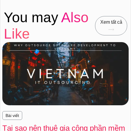
You may
Also
Xem tất cả
Like
Bài viết
Tại sao nên thuê gia công phần mềm