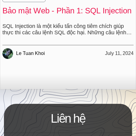
Bảo mật Web - Phần 1: SQL Injection
SQL Injection là một kiểu tấn công tiêm chích giúp
thực thi các câu lệnh SQL độc hại. Những câu lệnh
này kiểm soát máy chủ cơ sở dữ liệu đằng sau một
ứng dụng web. Những kẻ tấn công có thể sử dụng lỗ
hổng SQL Insert để vượt qua các biện pháp bảo mật
Le Tuan Khoi
July 11, 2024
ứng dụng.
Liên hệ