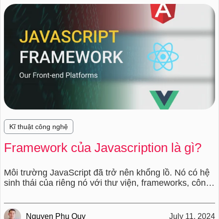
Kĩ thuật công nghệ
Framework của Javascription là gì?
Môi trường JavaScript đã trở nên khổng lồ. Nó có hệ
sinh thái của riêng nó với thư viện, frameworks, công
cụ, các quản lý package và các ngôn ngữ mới để biên
dịch ra JavaScript.
Nguyen Phu Quy
July 11, 2024